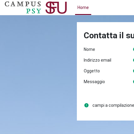
Vai al contenuto principale
Home
Contatta il s
Nome
Indirizzo email
Oggetto
Messaggio
campi a compilazione 