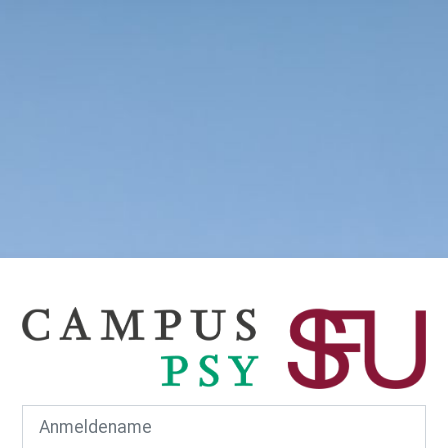
Anmelden bei 'SFU Campus PSY'
Anmeldename